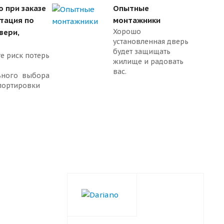
о при заказе
Опытные
ьтация по
монтажники
Хорошо
вери,
установленная дверь
будет защищать
е риск потерь
жилище и радовать
вас.
ьного выбора
портировки