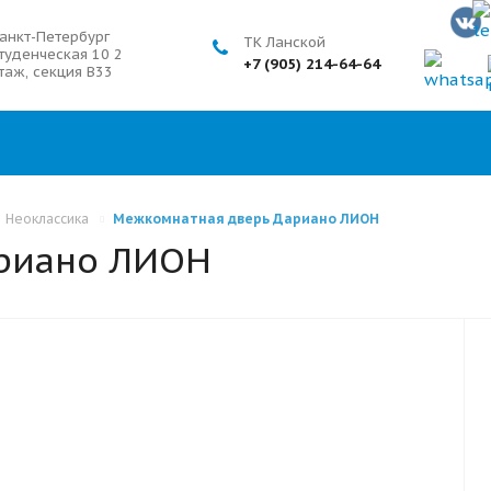
анкт-Петербург
ТК Ланской
туденческая 10 2
+7 (905) 214-64-64
таж, секция В33
Неоклассика
Межкомнатная дверь Дариано ЛИОН
риано ЛИОН