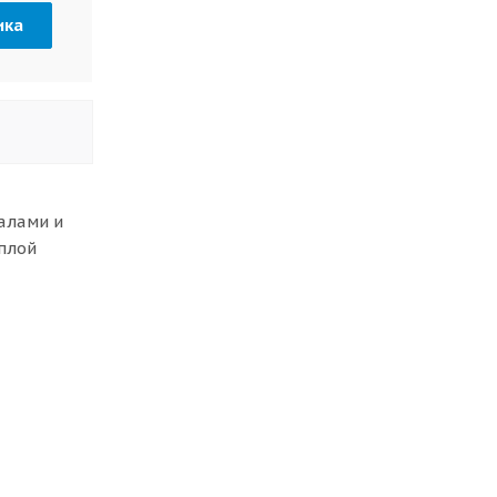
ика
алами и
плой