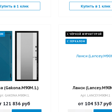
Купить в 1 клик
Купить в 1 клик
ОМ
С ЧЁРНОЙ ФУРНИТУРОЙ
С ЗЕРКАЛОМ
а (Gakona.M90M.1.)
Ланси (Lancey.M90M
рт.
GAKONA.M90M.1.
Арт.
LANCEY.M90M.1
т 121 836
руб
от 104 537
руб