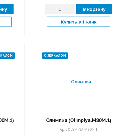
ину
В корзину
Купить в 1 клик
РКАЛОМ
С ЗЕРКАЛОМ
00M.1)
Олимпия (Оlimpiya.M80M.1)
1
Арт.
OLYMPIA.M80M.1