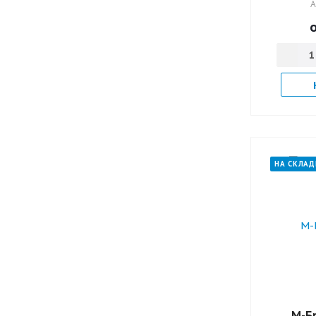
А
НА СКЛАД
М-Бр