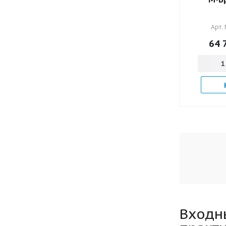
Арт.
64 
Входны