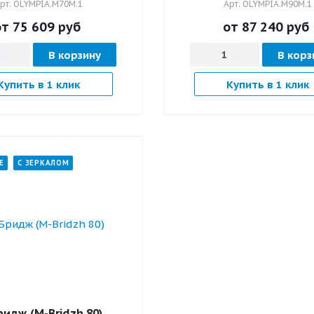
рт.
OLYMPIA.M70M.1
Арт.
OLYMPIA.M90M.1
от 75 609
руб
от 87 240
руб
В корзину
В корз
Купить в 1 клик
Купить в 1 клик
Е
С ЗЕРКАЛОМ
идж (М-Вridzh 80)