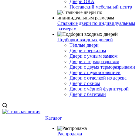
Двери ОКА
Поставский мебельный центр
Стальные двери по индивидуальным
размерам
Подборки входных дверей
Тёплые двери
Двери с зеркалом
Двери с умным замком
Двери с терморазрывом
Двери с двумя терморазрывами
Двери с шумоизоляцией
Двери с отделкой из дерева
Двери с окном
Двери с чёрной фурнитурой
Двери с багетами
Каталог
Распродажа