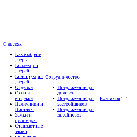
О дверях
Как выбрать
дверь
Коллекции
дверей
Конструкция
Сотрудничество
дверей
Отделки
Предложение для
Окна и
дилеров
витражи
Предложение для
Контакты
Наличники и
застройщиков
Порталы
Предложение для
Замки и
дизайнеров
цилиндры
Стандартные
замки
Фурнитура