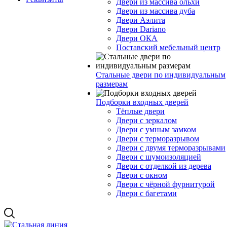
Двери из массива ольхи
Двери из массива дуба
Двери Аэлита
Двери Dariano
Двери ОКА
Поставский мебельный центр
Стальные двери по индивидуальным
размерам
Подборки входных дверей
Тёплые двери
Двери с зеркалом
Двери с умным замком
Двери с терморазрывом
Двери с двумя терморазрывами
Двери с шумоизоляцией
Двери с отделкой из дерева
Двери с окном
Двери с чёрной фурнитурой
Двери с багетами