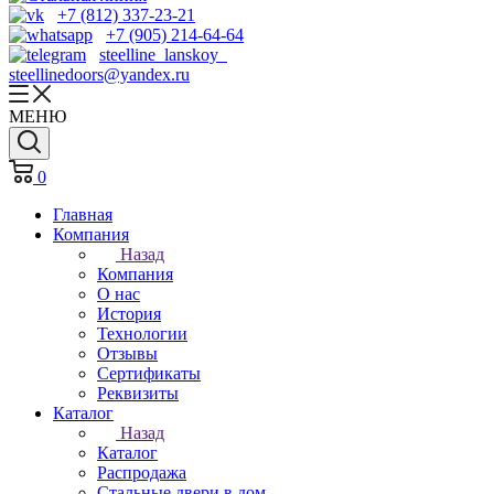
+7 (812) 337-23-21
+7 (905) 214-64-64
steelline_lanskoy
steellinedoors@yandex.ru
МЕНЮ
0
Главная
Компания
Назад
Компания
О нас
История
Технологии
Отзывы
Cертификаты
Реквизиты
Каталог
Назад
Каталог
Распродажа
Стальные двери в дом