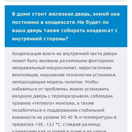
В доме стоит железная дверь, зимой она
постоянно в конденсате. Не будет ли
ваша дверь также собирать конденсат с
внутренней стороны?
Конденсация влаги на внутренней части двери
может быть вызвана различными факторами:
неправильный микроклимат, недостаточная
вентиляция, нарушение технологии установки,
неподходящая модель полотна. Чтобы
избавиться от проблемы, важно установить
входную дверь с терморазрывом, соблюдая
правила «теплого» монтажа, а также
позаботиться о поддержании стабильной
влажности на уровне 30-45 % и температуры в
пределах +18…+22 °C, сгладив разницу
климатических условий в доме и на улице.