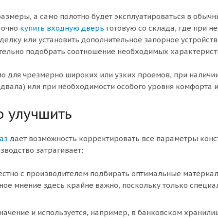
азмеры, а само полотно будет эксплуатироваться в обычн
точно
купить входную дверь
готовую со склада, где при н
елку или установить дополнительное запорное устройство
оятельно подобрать соотношение необходимых характерист
о для чрезмерно широких или узких проемов, при наличии
двала) или при необходимости особого уровня комфорта и
о улучшить
аз
дает возможность корректировать все параметры конст
зводство затрагивает:
естно с производителем подбирать оптимальные материалы
ьное мнение здесь крайне важно, поскольку только специал
начение и используется, например, в банковском хранили