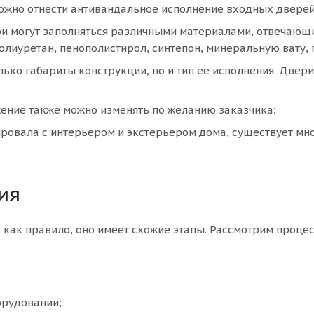
ожно отнести антивандальное исполнение входных дверей
ери могут заполняться различными материалами, отвечающ
иуретан, пенополистирол, синтепон, минеральную вату, пе
ько габариты конструкции, но и тип ее исполнения. Двер
жение также можно изменять по желанию заказчика;
ровала с интерьером и экстерьером дома, существует мн
ия
как правило, оно имеет схожие этапы. Рассмотрим проце
орудовании;