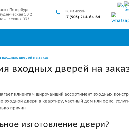
анкт-Петербург
ТК Ланской
туденческая 10 2
+7 (905) 214-64-64
таж, секция В33
 входных дверей на заказ
ия входных дверей на зака
лагает клиентам широчайший ассортимент входных констру
е входной двери в квартиру, частный дом или офис. Услуг
лько причин.
льное изготовление двери?