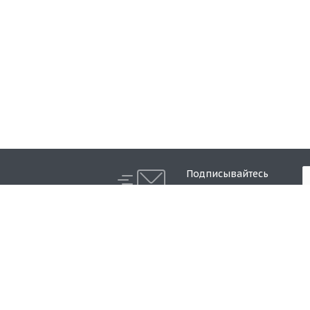
Подписывайтесь
на новости и акции:
О компании
Каталог
История
Распродажа
Технологии
Стальные двери в дом
О дверях
Стальные двери в