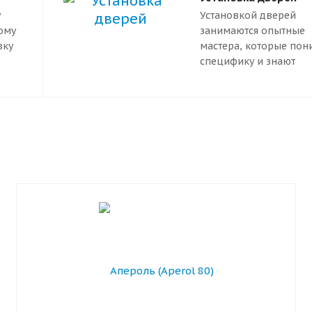
у
Установкой дверей
ому
занимаются опытные
вку
мастера, которые по
специфику и знают
ы
необходимые стандар
очку
Правильный монтаж
гарантирует надежну
работу двери. Он
предотвращает движ
коробки, перекос пол
заклинивание замков.
Входная дверь,
установленная по пра
имеет более длительн
срок эксплуатации.