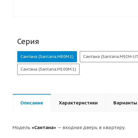
Серия
Сантана (Santana.M80M.1)
Сантана (Santana.M92M-UT
Сантана (Santana.M100M.1)
Описание
Характеристики
Варианты
Модель
«Сантана»
— входная дверь в квартиру.