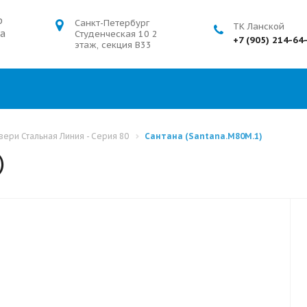
р
Санкт-Петербург
ТК Ланской
а
Студенческая 10 2
+7 (905) 214-64
этаж, секция В33
ери Стальная Линия - Серия 80
Сантана (Santana.M80M.1)
)