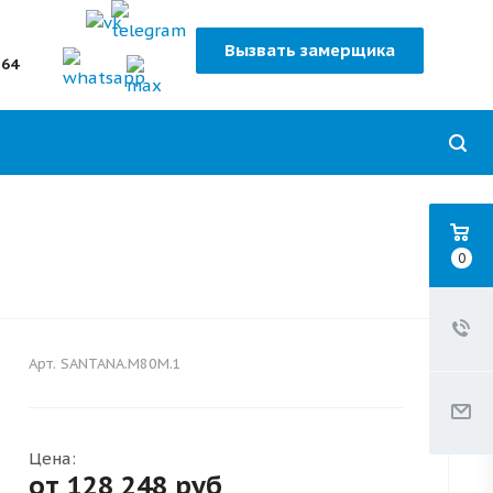
Вызвать замерщика
-64
0
Арт.
SANTANA.M80M.1
Цена:
от 128 248
руб