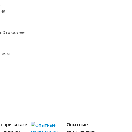
.
 на
. Это более
ниям.
о при заказе
Опытные
ьтация по
монтажники