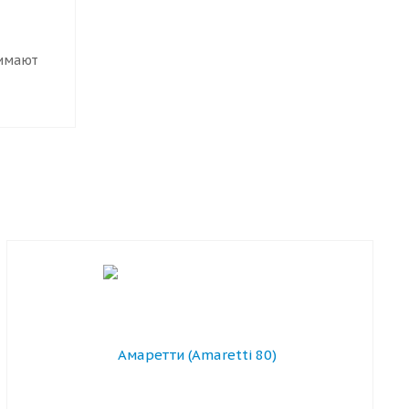
нимают
ты.
ю
ение
отна и
вилам,
ый