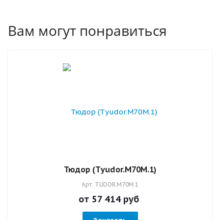
замков. Входная дверь, установленная по
правилам, имеет более длительный срок
Вам могут понравиться
эксплуатации.
Тюдор (Тyudor.M70M.1)
Арт.
TUDOR.M70M.1
от 57 414
руб