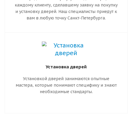
каждому клиенту, сделавшему заявку на покупку
и установку дверей. Наш специалисты приедут к
вам в любую точку Санкт-Петербурга.
Установка дверей
Установкой дверей занимаются опытные
мастера, которые понимают специфику и знают
необходимые стандарты.
Правильный монтаж гарантирует надежную
работу двери. Он предотвращает движение
коробки, перекос полотна и заклинивание
замков. Входная дверь, установленная по
правилам, имеет более длительный срок