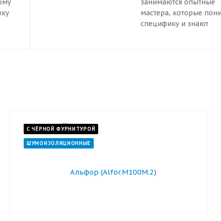
ому
занимаются опытные
вку
мастера, которые пон
специфику и знают
ы
необходимые стандар
очку
Правильный монтаж
гарантирует надежную
работу двери. Он
предотвращает движе
коробки, перекос пол
заклинивание замков.
Входная дверь,
С ЧЁРНОЙ ФУРНИТУРОЙ
установленная по пра
имеет более длительн
ШУМОИЗОЛЯЦИОННЫЕ
срок эксплуатации.