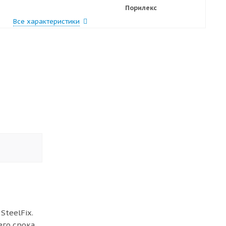
Порилекс
Все характеристики
SteelFix.
его срока