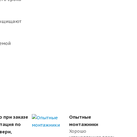
 защищают
темой
о при заказе
Опытные
ьтация по
монтажники
Хорошо
вери,