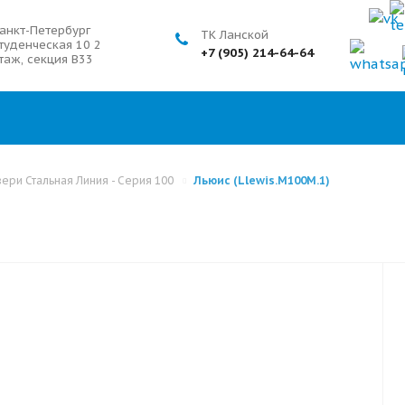
анкт-Петербург
ТК Ланской
туденческая 10 2
+7 (905) 214-64-64
таж, секция В33
ери Стальная Линия - Серия 100
Льюис (Llewis.M100M.1)