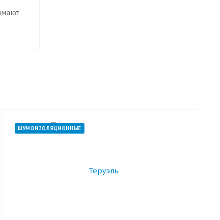
имают
ты.
ние
отна и
ШУМОИЗОЛЯЦИОННЫЕ
вилам,
ый