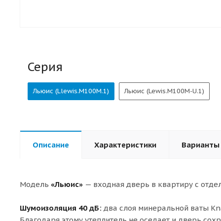
Серия
Льюис (Llewis.M100M.1)
Льюис (Lewis.M100M-U.1)
Описание
Характеристики
Варианты
Модель
«Льюис»
— входная дверь в квартиру с отдел
Шумоизоляция 40 дБ:
два слоя минеральной ваты Kna
Благодаря этому утеплитель не оседает и дверь сох