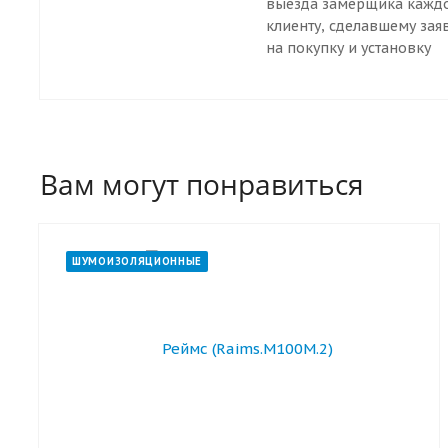
выезда замерщика кажд
клиенту, сделавшему зая
на покупку и установку
дверей. Наш специалист
приедут к вам в любую т
Санкт-Петербурга.
Вам могут понравиться
ШУМОИЗОЛЯЦИОННЫЕ