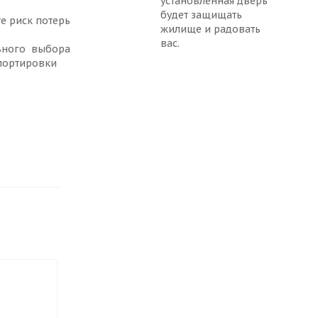
установленная дверь
будет защищать
е риск потерь
жилище и радовать
вас.
ьного выбора
портировки