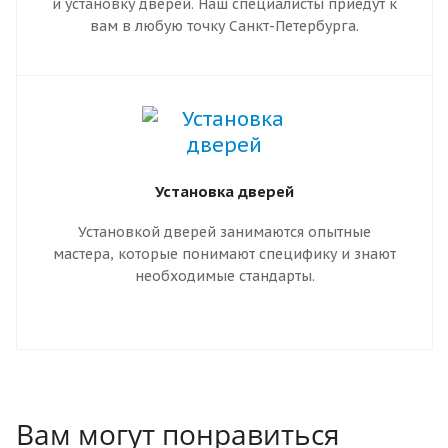
и установку дверей. Наш специалисты приедут к
вам в любую точку Санкт-Петербурга.
Установка дверей
Установкой дверей занимаются опытные
мастера, которые понимают специфику и знают
необходимые стандарты.
Правильный монтаж гарантирует надежную
работу двери. Он предотвращает движение
коробки, перекос полотна и заклинивание
замков. Входная дверь, установленная по
правилам, имеет более длительный срок
Вам могут понравиться
эксплуатации.