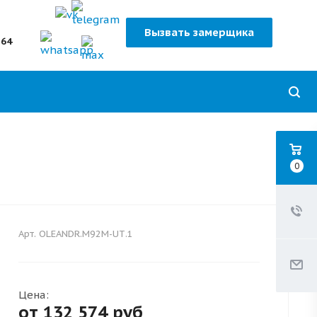
Вызвать замерщика
-64
0
Арт.
OLEANDR.M92M-UТ.1
Цена:
от 132 574
руб