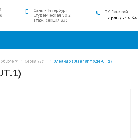
р
Санкт-Петербург
ТК Ланской
а
Студенческая 10 2
+7 (905) 214-64
этаж, секция В33
ербурге
⮟
Серия 92УТ
Олеандр (Oleandr.M92M-UТ.1)
Т.1)