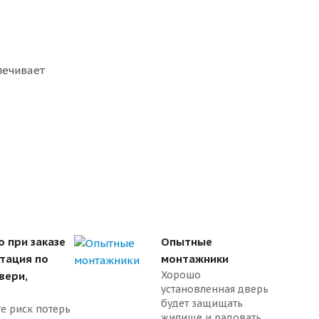
печивает
о при заказе
Опытные
ьтация по
монтажники
Хорошо
вери,
установленная дверь
будет защищать
е риск потерь
жилище и радовать