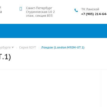
р
Санкт-Петербург
ТК Ланской
а
Студенческая 10 2
+7 (905) 214-64
этаж, секция В33
ербурге
⮟
Серия 92УТ
Лондон (London.M92M-UТ.1)
.1)