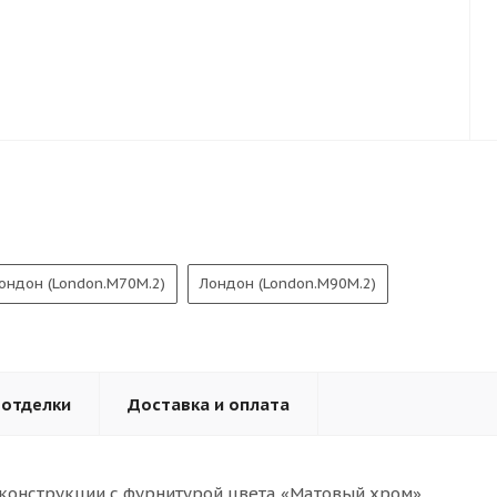
ондон (London.M70M.2)
Лондон (London.M90M.2)
 отделки
Доставка и оплата
конструкции с фурнитурой цвета «Матовый хром».