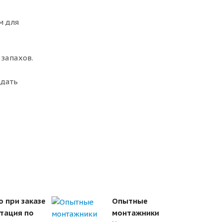
м для
 запахов.
здать
о при заказе
Опытные
ьтация по
монтажники