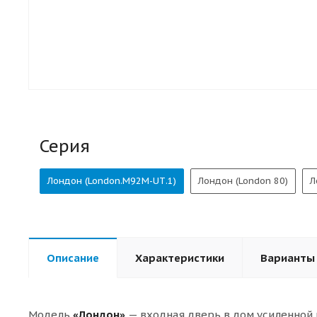
Серия
Лондон (London.M92M-UТ.1)
Лондон (London 80)
Л
Описание
Характеристики
Варианты
Модель
«Лондон»
— входная дверь в дом усиленной 