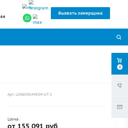
Вызвать замерщика
-64
0
Арт.
LONDON.M92M-UТ.1
Цена:
от 155 091
руб