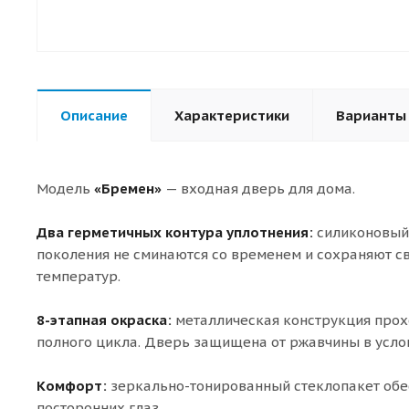
Описание
Характеристики
Варианты
Модель
«Бремен»
— входная дверь для дома.
Два герметичных контура уплотнения:
силиконовый 
поколения не сминаются со временем и сохраняют с
температур.
8-этапная окраска:
металлическая конструкция прох
полного цикла. Дверь защищена от ржавчины в усл
Комфорт:
зеркально-тонированный стеклопакет обе
посторонних глаз.