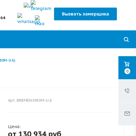
Вызвать замерщика
-64
80M-U.6)
0
Арт.
BREMEN.M80M-U.6
Цена:
от 130 934
руб