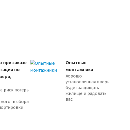
о при заказе
Опытные
ьтация по
монтажники
Хорошо
вери,
установленная дверь
будет защищать
е риск потерь
жилище и радовать
вас.
ьного выбора
портировки