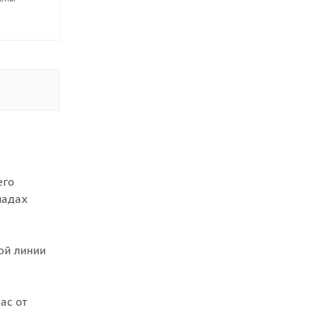
его
падах
ой линии
ас от