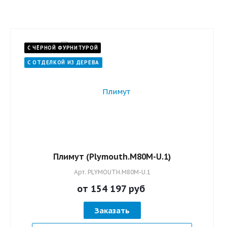
предотвращает движе
коробки, перекос пол
заклинивание замков.
Входная дверь,
С ЧЁРНОЙ ФУРНИТУРОЙ
установленная по пра
имеет более длительн
С ОТДЕЛКОЙ ИЗ ДЕРЕВА
срок эксплуатации.
Плимут (Plymouth.M80M-U.1)
Арт.
PLYMOUTH.M80M-U.1
от 154 197
руб
Заказать