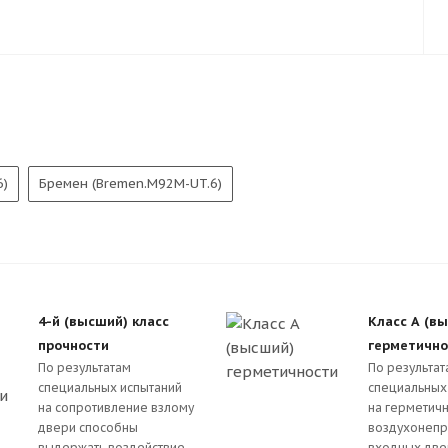
6)
Бремен (Bremen.M92M-UT.6)
4-й (высший) класс
Класс А (в
прочности
герметично
По результатам
По результа
специальных испытаний
специальных
на сопротивление взлому
на герметичн
двери способны
воздухонепр
выдержать воздействие
входных две