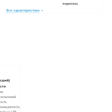
порилекс.
Все характеристики
ысший)
сти
там
 испытаний
ость
оницаемость
рей на 17%