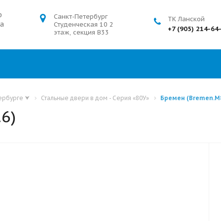
р
Санкт-Петербург
ТК Ланской
а
Студенческая 10 2
+7 (905) 214-64
этаж, секция В33
тербурге
⮟
Стальные двери в дом - Серия «80У»
Бремен (Bremen.M
6)