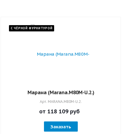
ние
отна и
С ЧЁРНОЙ ФУРНИТУРОЙ
вилам,
ый
Марана (Marana.M80M-U.2.)
Арт.
MARANA.M80M-U.2.
от 118 109
руб
Заказать