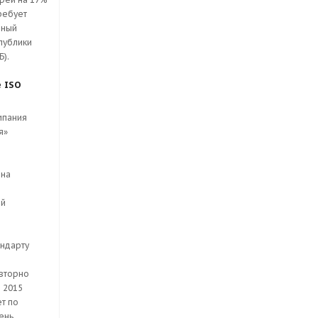
ребует
нный
публики
Б).
 ISO
мпания
я»
 на
ой
андарту
вторно
 2015
ет по
ень.