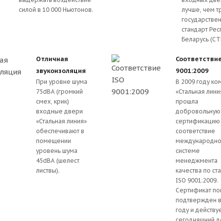
силой в 10 000 Ньютонов.
лучше, чем т
государстве
стандарт Рес
Беларусь (СТ
Отличная
Соответствие
звукоизоляция
9001:2009
При уровне шума
В 2009 году ко
75dBA (громкий
«Стальная лини
смех, крик)
прошла
входные двери
добровольную
«Стальная линия»
сертификацию
обеспечивают в
соответствие
помещении
международн
уровень шума
системе
45dBA (шелест
менеджмента
листвы).
качества по ст
ISO 9001:2009.
Сертификат по
подтвержден в
году и действу
сегодняшний д