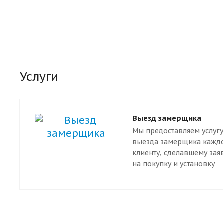
Услуги
Выезд замерщика
Мы предоставляем услугу
выезда замерщика кажд
клиенту, сделавшему зая
на покупку и установку
дверей. Наш специалист
приедут к вам в любую т
Санкт-Петербурга.