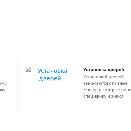
Установка дверей
Установкой дверей
ому
занимаются опытные
вку
мастера, которые пон
специфику и знают
ы
необходимые стандар
очку
Правильный монтаж
гарантирует надежную
работу двери. Он