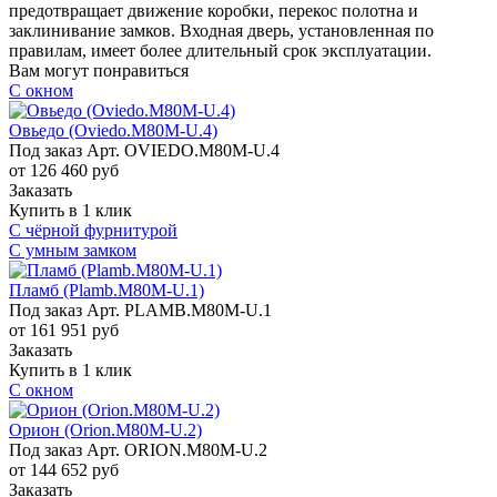
предотвращает движение коробки, перекос полотна и
заклинивание замков. Входная дверь, установленная по
правилам, имеет более длительный срок эксплуатации.
Вам могут понравиться
С окном
Овьедо (Oviedo.M80M-U.4)
Под заказ
Арт.
OVIEDO.M80M-U.4
от 126 460
руб
Заказать
Купить в 1 клик
С чёрной фурнитурой
С умным замком
Пламб (Plamb.M80M-U.1)
Под заказ
Арт.
PLAMB.M80M-U.1
от 161 951
руб
Заказать
Купить в 1 клик
С окном
Орион (Orion.M80M-U.2)
Под заказ
Арт.
ORION.M80M-U.2
от 144 652
руб
Заказать