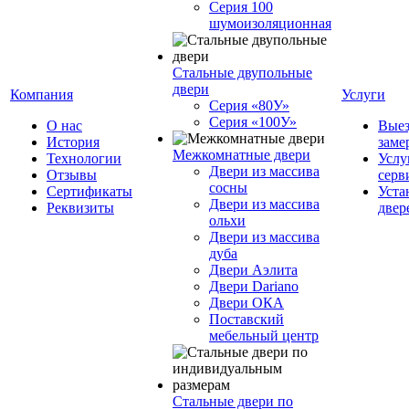
Серия 100
шумоизоляционная
Стальные двупольные
двери
Компания
Услуги
Серия «80У»
Серия «100У»
О нас
Вые
История
заме
Межкомнатные двери
Технологии
Услу
Двери из массива
Отзывы
серв
сосны
Cертификаты
Уста
Двери из массива
Реквизиты
двер
ольхи
Двери из массива
дуба
Двери Аэлита
Двери Dariano
Двери ОКА
Поставский
мебельный центр
Стальные двери по