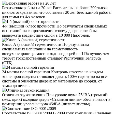
Безотказная работа на 20 лет
Рассчитаны на более 300 тысяч
циклов открывания, что составляет 20 лет безотказной работы
для семьи из 4-х человек.
4-й (высший) класс прочности
По результатам специальных
испытаний на сопротивление взлому двери способны
выдержать воздействие силой в 10 000 Ньютонов.
Класс А (высший) герметичности
По результатам
специальных испытаний на герметичность
воздухонепроницаемость входных дверей на 17% лучше, чем
требует государственный стандарт Республики Беларусь
(СТБ).
24 месяца полной гарантии
Контроль качества на каждом
этапе производства позволяет давать 100% гарантию на все
системы и элементы дверей: от материалов до сборки, от
замка до петель.
Отличная звукоизоляция
При уровне шума 75dBA (громкий
смех, крик) входные двери «Стальная линия» обеспечивают в
помещении уровень шума 45dBA (шелест листвы).
Соответствие ISO 9001:2009
В 2009 году компания «Стальная