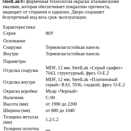
SteelLak®:
фирменная технология окраски итальянскими
эмалями, которая обеспечивает покрытию прочность,
защищает от стирания и царапин. Дверь сохраняет
безупречный вид весь срок эксплуатации.
Характеристики
Серия
80У
Основание
Снаружи
Термовлагостойкая панель
Внутри
Термовлагостойкая панель
Параметры
MDF, 12 мм, SteelLak «Серый графит»
Отделка снаружи
7043, структурный, фрез. O-E.2
MDF, 12 мм, SteelLak «Платиновый
Отделка внутри
серый» RAL 7036, гладкий, фрез. O-E.2
Окраска коробки
Муар «Черный»
Наличник
С-90
Высота (мм)
от 1990 до 2200
Ширина (мм)
от 880 до 1040
Толщина металла
1.2/1.2
(мм)
Толщина полотна