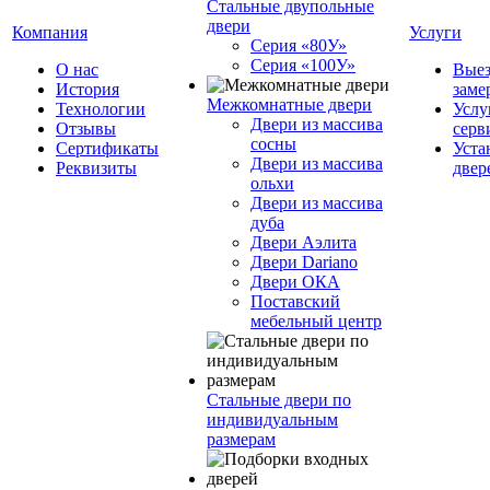
Стальные двупольные
двери
Компания
Услуги
Серия «80У»
Серия «100У»
О нас
Вые
История
заме
Межкомнатные двери
Технологии
Услу
Двери из массива
Отзывы
серв
сосны
Cертификаты
Уста
Двери из массива
Реквизиты
двер
ольхи
Двери из массива
дуба
Двери Аэлита
Двери Dariano
Двери ОКА
Поставский
мебельный центр
Стальные двери по
индивидуальным
размерам