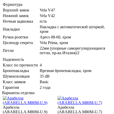
Фурнитура
Верхний замок
Vela V47
Нижний замок
Vela V42
Ночная задвижка
есть
Накладка с автоматической шторкой,
Накладки
хром
Ручки-розетки
Apecs 08-60, хром
Цилиндр секрета
Vela Prima, хром
22мм (упорные саморегулирующиеся
Петли
петли, пр-ва Италия)/2
Надежность
Класс по прочности
4
Броненакладка
Врезная броненакладка, хром
Шумоизоляция
35 dB
Класс замков
Basic
Гарантия
2 года
Варианты отделки
Арабелла
Арабелла
(ARABELLA.M80M-U.9)
(ARABELLA.M80M-U.7)