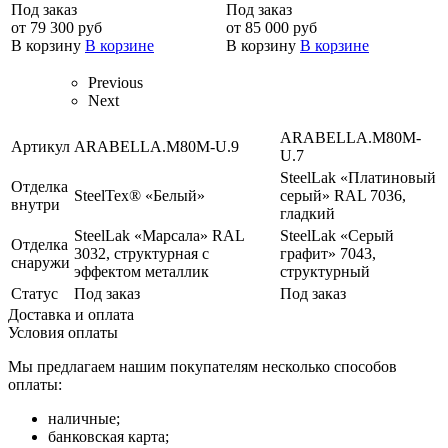
Под заказ
Под заказ
от 79 300 руб
от 85 000 руб
В корзину
В корзине
В корзину
В корзине
Previous
Next
ARABELLA.M80M-
Артикул
ARABELLA.M80M-U.9
U.7
SteelLak «Платиновый
Отделка
SteelTex® «Белый»
серый» RAL 7036,
внутри
гладкий
SteelLаk «Марсала» RAL
SteelLak «Серый
Отделка
3032, структурная с
графит» 7043,
снаружи
эффектом металлик
структурный
Статус
Под заказ
Под заказ
Доставка и оплата
Условия оплаты
Мы предлагаем нашим покупателям несколько способов
оплаты:
наличные;
банковская карта;