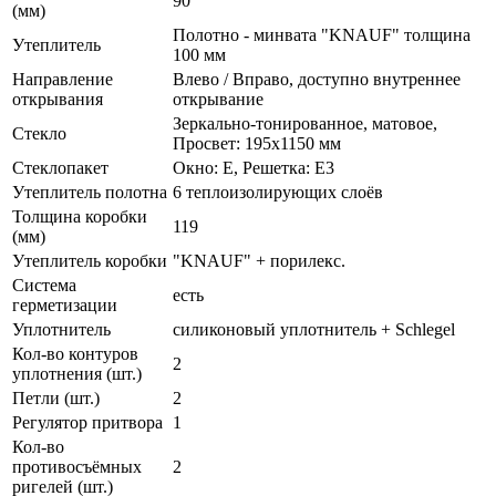
90
(мм)
Полотно - минвата "KNAUF" толщина
Утеплитель
100 мм
Направление
Влево / Вправо, доступно внутреннее
открывания
открывание
Зеркально-тонированное, матовое,
Стекло
Просвет: 195х1150 мм
Стеклопакет
Окно: E, Решетка: E3
Утеплитель полотна
6 теплоизолирующих слоёв
Толщина коробки
119
(мм)
Утеплитель коробки
"KNAUF" + порилекс.
Система
есть
герметизации
Уплотнитель
силиконовый уплотнитель + Schlegel
Кол-во контуров
2
уплотнения (шт.)
Петли (шт.)
2
Регулятор притвора
1
Кол-во
противосъёмных
2
ригелей (шт.)