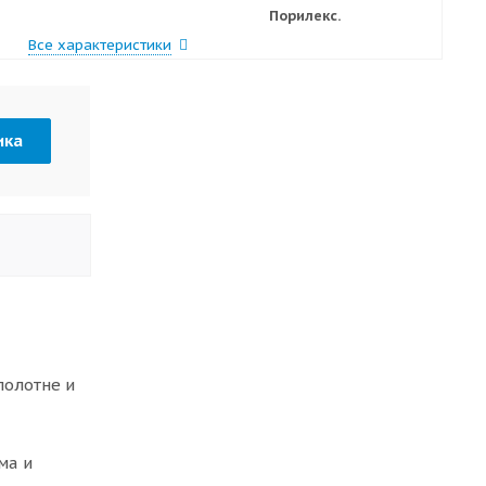
Порилекс.
Все характеристики
ика
полотне и
ма и