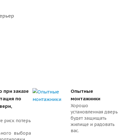
терьер
о при заказе
Опытные
ьтация по
монтажники
Хорошо
вери,
установленная дверь
будет защищать
е риск потерь
жилище и радовать
вас.
ьного выбора
портировки