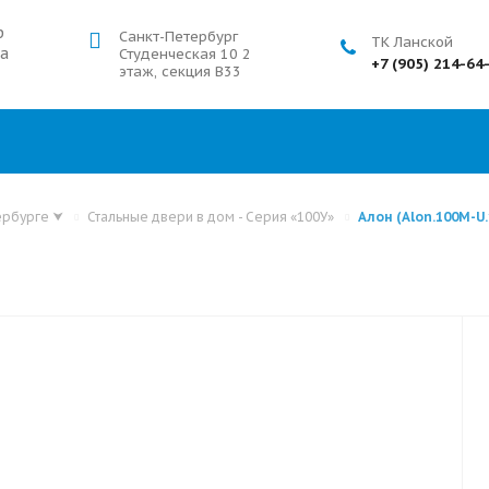
р
Санкт-Петербург
ТК Ланской
а
Студенческая 10 2
+7 (905) 214-64
этаж, секция В33
ербурге
⮟
Стальные двери в дом - Серия «100У»
Алон (Alon.100M-U.