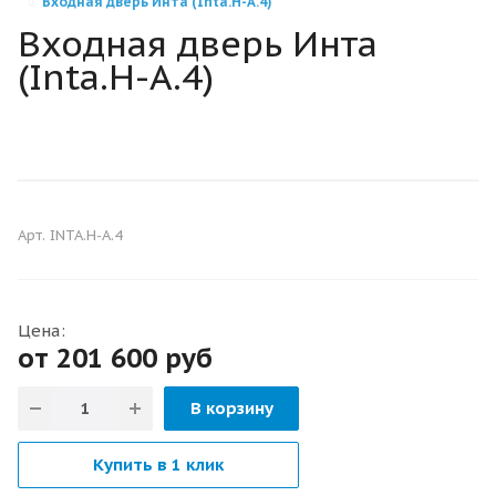
Входная дверь Инта (Inta.H-А.4)
Входная дверь Инта
(Inta.H-А.4)
С БАГЕТАМИ
С УМНЫМ ЗАМКОМ
Арт.
INTA.H-А.4
ТЁПЛЫЕ ДВЕРИ
Цена:
от 201 600
руб
В корзину
Купить в 1 клик