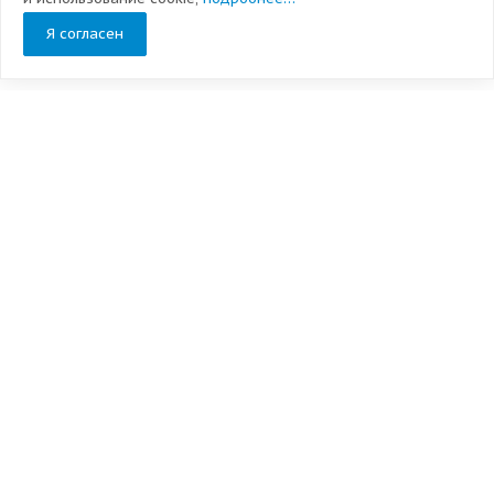
Я согласен
Подписывайтесь на новости и акции:
О компании
История
Технологии
О дверях
Отзывы