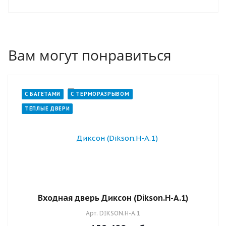
работу двери. Он предотвращает движение
коробки, перекос полотна и заклинивание
замков. Входная дверь, установленная по
правилам, имеет более длительный срок
Вам могут понравиться
эксплуатации.
С БАГЕТАМИ
С ТЕРМОРАЗРЫВОМ
ТЁПЛЫЕ ДВЕРИ
Входная дверь Диксон (Dikson.H-А.1)
Арт.
DIKSON.H-А.1