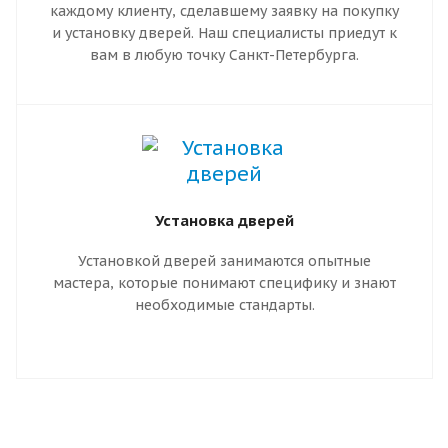
каждому клиенту, сделавшему заявку на покупку
и установку дверей. Наш специалисты приедут к
вам в любую точку Санкт-Петербурга.
Установка дверей
Установкой дверей занимаются опытные
мастера, которые понимают специфику и знают
необходимые стандарты.
Правильный монтаж гарантирует надежную
работу двери. Он предотвращает движение
коробки, перекос полотна и заклинивание
замков. Входная дверь, установленная по
правилам, имеет более длительный срок