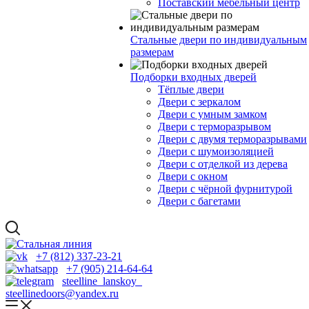
Поставский мебельный центр
Стальные двери по индивидуальным
размерам
Подборки входных дверей
Тёплые двери
Двери с зеркалом
Двери с умным замком
Двери с терморазрывом
Двери с двумя терморазрывами
Двери с шумоизоляцией
Двери с отделкой из дерева
Двери с окном
Двери с чёрной фурнитурой
Двери с багетами
+7 (812) 337-23-21
+7 (905) 214-64-64
steelline_lanskoy
steellinedoors@yandex.ru