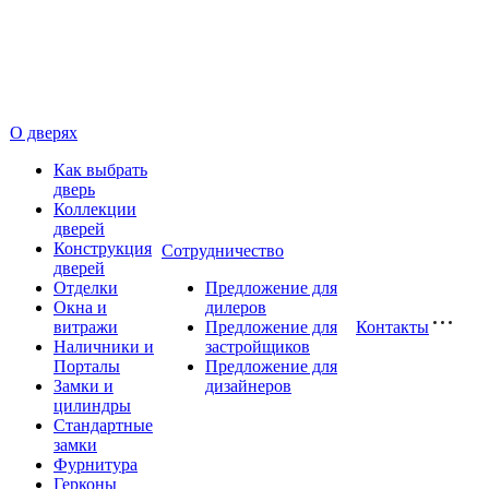
О дверях
Как выбрать
дверь
Коллекции
дверей
Конструкция
Сотрудничество
дверей
Отделки
Предложение для
Окна и
дилеров
витражи
Предложение для
Контакты
Наличники и
застройщиков
Порталы
Предложение для
Замки и
дизайнеров
цилиндры
Стандартные
замки
Фурнитура
Герконы