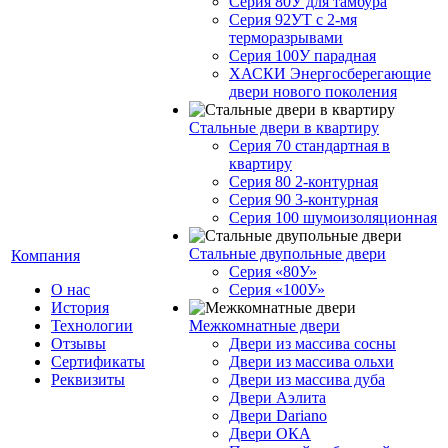
Серия 80У для тамбура
Серия 92УТ с 2-мя
терморазрывами
Серия 100У парадная
ХАСКИ Энергосберегающие
двери нового поколения
Стальные двери в квартиру
Серия 70 стандартная в
квартиру
Серия 80 2-контурная
Серия 90 3-контурная
Серия 100 шумоизоляционная
Стальные двупольные двери
Компания
Серия «80У»
О нас
Серия «100У»
История
Технологии
Межкомнатные двери
Отзывы
Двери из массива сосны
Cертификаты
Двери из массива ольхи
Реквизиты
Двери из массива дуба
Двери Аэлита
Двери Dariano
Двери ОКА